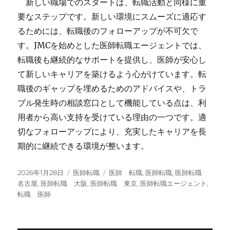
新しい職場でのスタートは、転職活動と同様に重
要なステップです。新しい環境にスムーズに適応す
るためには、転職後のフォローアップが不可欠で
す。JMCを始めとした医師転職エージェントでは、
転職後も継続的なサポートを提供し、医師が安心し
て新しいキャリアを築けるよう心がけています。転
職後のギャップを埋めるためのアドバイスや、トラ
ブル発生時の相談窓口として機能している点は、利
用者から高い支持を受けている理由の一つです。適
切なフォローアップにより、充実したキャリアを長
期的に継続できる環境が整います。
投
カ
タ
2026年1月28日
医師転職
医師 転職
,
医師転職
,
医師転職
稿
テ
グ
名古屋
,
医師転職 大阪
,
医師転職 東京
,
医師転職エージェント
,
日:
ゴ
転職 医師
リ
ー