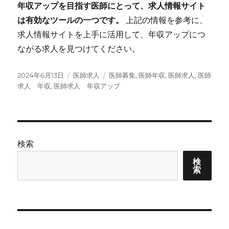
年収アップを目指す医師にとって、求人情報サイト
は有効なツールの一つです。
上記の情報を参考に、
求人情報サイトを上手に活用して、年収アップにつ
ながる求人を見つけてください。
投
カ
タ
2024年6月13日
医師求人
医師募集
,
医師年収
,
医師求人
,
医師
稿
テ
グ
求人 年収
,
医師求人 年収アップ
日:
ゴ
リ
ー
検索
検
索