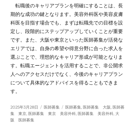
転職後のキャリアプランを明確にすることは、長
期的な成功の鍵となります。美容外科医や美容皮膚
科医を目指す場合でも、まずは転職先での目標を設
定し、段階的にステップアップしていくことが重要
です。また、大阪や東京といった医師募集が活発な
エリアでは、自身の希望や得意分野に合った求人を
選ぶことで、理想的なキャリア形成が可能となりま
す。転職エージェントを活用することで、非公開求
人へのアクセスだけでなく、今後のキャリアプラン
について具体的なアドバイスを得ることもできま
す。
投
カ
タ
2025年3月28日
医師募集
医師募集
,
医師募集 大阪
,
医師募
稿
テ
グ
集 東京
,
医師募集 東京 美容外科
,
医師募集 美容外科
,
大
日:
ゴ
阪 医師募集
リ
ー