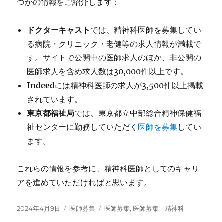
つかの情報をご紹介します：
ドクターキャスト
では、精神科医師を募集してい
る病院・クリニック・老健等の求人情報が満載で
す。サイトで公開中の医師求人のほか、非公開の
医師求人を含め求人数は30,000件以上です。
Indeed
には精神科医師の求人が3,500件以上掲載
されています。
東京都福祉局
では、東京都立中部総合精神保健福
祉センターに勤務していただく
医師を募集
してい
ます。
これらの情報を参考に、精神科医師としてのキャリ
アを進めていただければと思います。
投
カ
タ
2024年4月9日
医師募集
医師募集
,
医師募集 精神科
稿
テ
グ