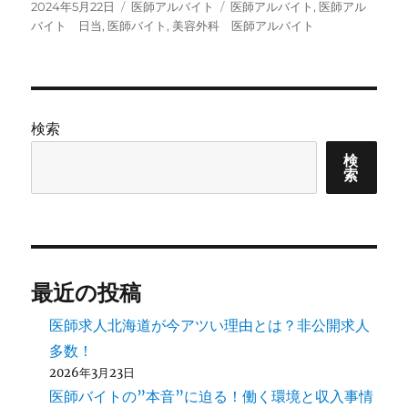
投
カ
タ
2024年5月22日
医師アルバイト
医師アルバイト
,
医師アル
稿
テ
グ
バイト 日当
,
医師バイト
,
美容外科 医師アルバイト
日:
ゴ
リ
ー
検索
検
索
最近の投稿
医師求人北海道が今アツい理由とは？非公開求人
多数！
2026年3月23日
医師バイトの”本音”に迫る！働く環境と収入事情