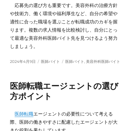
応募先の選び方も重要です。美容外科の治療方針
や技術力、働く環境や福利厚生など、自分の希望や
適性に合った職場を選ぶことが転職成功のカギを握
ります。複数の求人情報を比較検討し、自分にとっ
て最適な美容外科医師バイト先を見つけるよう努力
しましょう。
投
カ
タ
2024年4月9日
医師バイト
医師バイト
,
美容外科医師バイト
稿
テ
グ
日:
ゴ
リ
医師転職エージェントの選び
ー
方ポイント
医師転職
エージェントの必要性について考える
際、医師の働きやすさに配慮したエージェントが大
きな役割を果たしています。