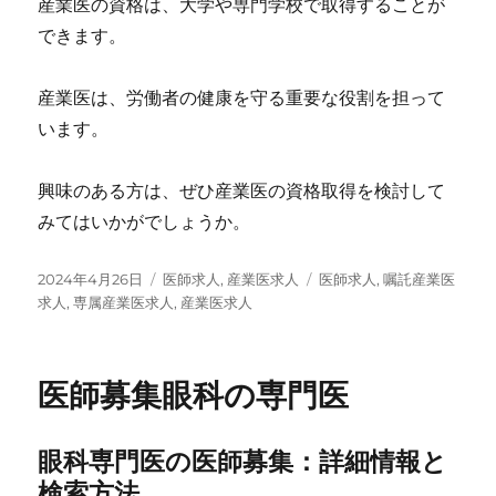
産業医の資格は、大学や専門学校で取得することが
できます。
産業医は、労働者の健康を守る重要な役割を担って
います。
興味のある方は、ぜひ産業医の資格取得を検討して
みてはいかがでしょうか。
投
カ
タ
2024年4月26日
医師求人
,
産業医求人
医師求人
,
嘱託産業医
稿
テ
グ
求人
,
専属産業医求人
,
産業医求人
日:
ゴ
リ
ー
医師募集眼科の専門医
眼科専門医の医師募集：詳細情報と
検索方法