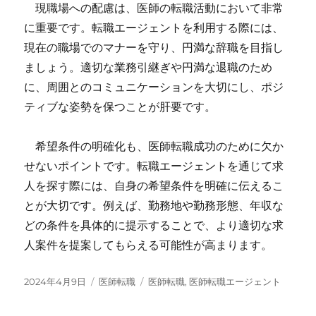
現職場への配慮は、医師の転職活動において非常
に重要です。転職エージェントを利用する際には、
現在の職場でのマナーを守り、円満な辞職を目指し
ましょう。適切な業務引継ぎや円満な退職のため
に、周囲とのコミュニケーションを大切にし、ポジ
ティブな姿勢を保つことが肝要です。
希望条件の明確化も、医師転職成功のために欠か
せないポイントです。転職エージェントを通じて求
人を探す際には、自身の希望条件を明確に伝えるこ
とが大切です。例えば、勤務地や勤務形態、年収な
どの条件を具体的に提示することで、より適切な求
人案件を提案してもらえる可能性が高まります。
投
カ
タ
2024年4月9日
医師転職
医師転職
,
医師転職エージェント
稿
テ
グ
日:
ゴ