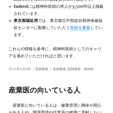
Indeed
には精神科医師の求人が3,500件以上掲載
されています。
東京都福祉局
では、東京都立中部総合精神保健福
祉センターに勤務していただく
医師を募集
してい
ます。
これらの情報を参考に、精神科医師としてのキャリ
アを進めていただければと思います。
投
カ
タ
2024年4月9日
医師募集
医師募集
,
医師募集 精神科
稿
テ
グ
日:
ゴ
リ
産業医の向いている人
ー
産業医に向いている人は、健康管理に興味や関心
がある人や、職場環境や従業員の健康に貢献したい