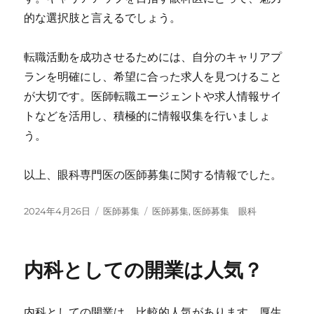
的な選択肢と言えるでしょう。
転職活動を成功させるためには、自分のキャリアプ
ランを明確にし、希望に合った求人を見つけること
が大切です。医師転職エージェントや求人情報サイ
トなどを活用し、積極的に情報収集を行いましょ
う。
以上、眼科専門医の医師募集に関する情報でした。
投
カ
タ
2024年4月26日
医師募集
医師募集
,
医師募集 眼科
稿
テ
グ
日:
ゴ
リ
内科としての開業は人気？
ー
内科としての開業は、比較的人気があります。厚生