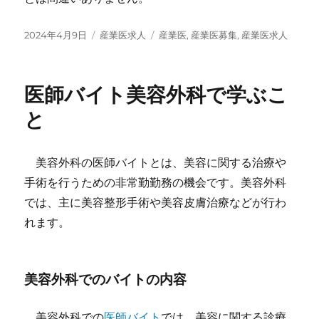
投
カ
タ
2024年4月9日
産業医求人
産業医
,
産業医募集
,
産業医求人
稿
テ
グ
日:
ゴ
リ
医師バイト美容外科で学ぶこ
ー
と
美容外科の医師バイトとは、美容に関する治療や
手術を行うための非常勤勤務の機会です。美容外科
では、主に美容整形手術や美容皮膚治療などが行わ
れます。
美容外科でのバイトの内容
美容外科での
医師バイト
では、美容に関する診療