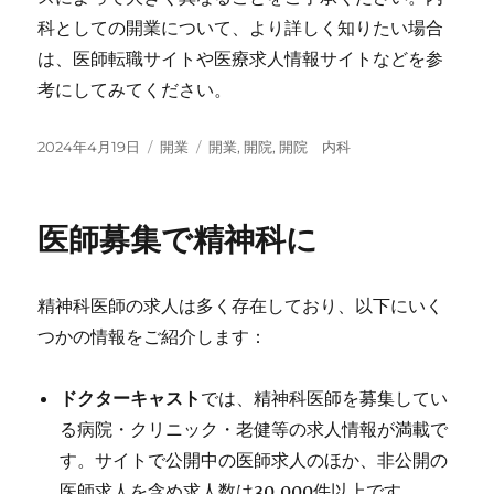
科としての開業について、より詳しく知りたい場合
は、医師転職サイトや医療求人情報サイトなどを参
考にしてみてください。
投
カ
タ
2024年4月19日
開業
開業
,
開院
,
開院 内科
稿
テ
グ
日:
ゴ
リ
医師募集で精神科に
ー
精神科医師の求人は多く存在しており、以下にいく
つかの情報をご紹介します：
ドクターキャスト
では、精神科医師を募集してい
る病院・クリニック・老健等の求人情報が満載で
す。サイトで公開中の医師求人のほか、非公開の
医師求人を含め求人数は30,000件以上です。