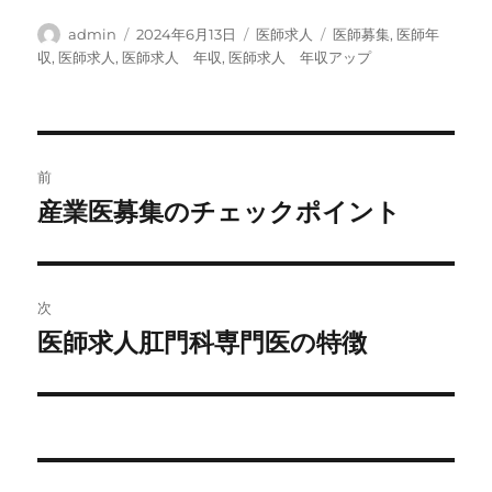
投
投
カ
タ
admin
2024年6月13日
医師求人
医師募集
,
医師年
稿
稿
テ
グ
収
,
医師求人
,
医師求人 年収
,
医師求人 年収アップ
者
日:
ゴ
リ
ー
投
前
稿
産業医募集のチェックポイント
前
の
ナ
投
ビ
稿:
次
ゲ
医師求人肛門科専門医の特徴
次
の
ー
投
シ
稿:
ョ