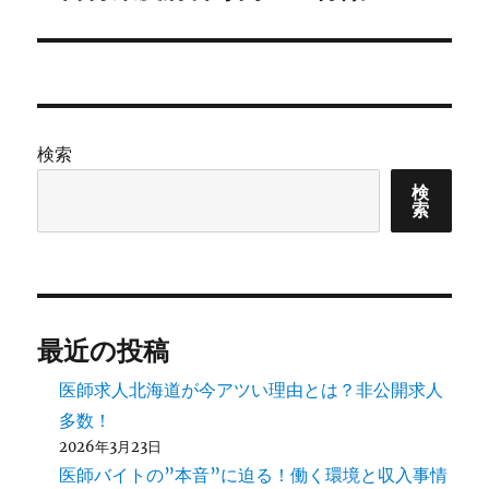
の
ー
投
シ
稿:
ョ
検索
ン
検
索
最近の投稿
医師求人北海道が今アツい理由とは？非公開求人
多数！
2026年3月23日
医師バイトの”本音”に迫る！働く環境と収入事情