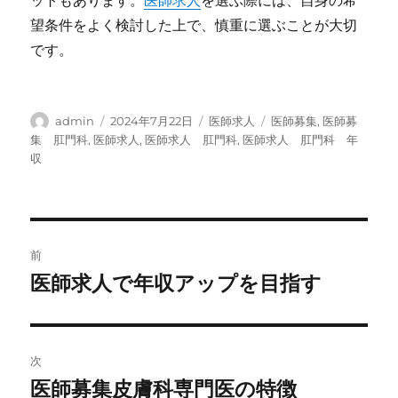
ットもあります。
医師求人
を選ぶ際には、自身の希
望条件をよく検討した上で、慎重に選ぶことが大切
です。
投
投
カ
タ
admin
2024年7月22日
医師求人
医師募集
,
医師募
稿
稿
テ
グ
集 肛門科
,
医師求人
,
医師求人 肛門科
,
医師求人 肛門科 年
者
日:
ゴ
収
リ
ー
投
前
稿
医師求人で年収アップを目指す
前
の
ナ
投
ビ
稿:
次
ゲ
医師募集皮膚科専門医の特徴
次