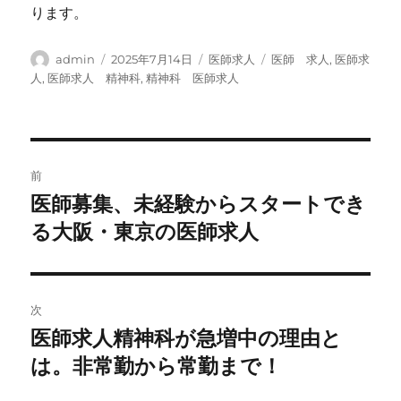
ります。
投
投
カ
タ
admin
2025年7月14日
医師求人
医師 求人
,
医師求
稿
稿
テ
グ
人
,
医師求人 精神科
,
精神科 医師求人
者
日:
ゴ
リ
ー
投
前
稿
医師募集、未経験からスタートでき
前
の
る大阪・東京の医師求人
ナ
投
ビ
稿:
ゲ
次
医師求人精神科が急増中の理由と
次
ー
の
は。非常勤から常勤まで！
シ
投