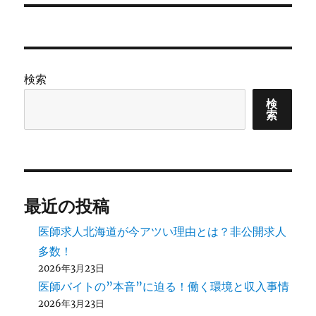
稿:
ョ
ン
検索
検
索
最近の投稿
医師求人北海道が今アツい理由とは？非公開求人
多数！
2026年3月23日
医師バイトの”本音”に迫る！働く環境と収入事情
2026年3月23日