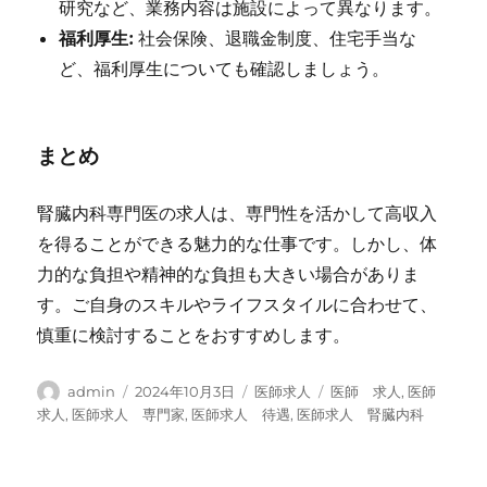
研究など、業務内容は施設によって異なります。
福利厚生:
社会保険、退職金制度、住宅手当な
ど、福利厚生についても確認しましょう。
まとめ
腎臓内科専門医の求人は、専門性を活かして高収入
を得ることができる魅力的な仕事です。しかし、体
力的な負担や精神的な負担も大きい場合がありま
す。ご自身のスキルやライフスタイルに合わせて、
慎重に検討することをおすすめします。
投
投
カ
タ
admin
2024年10月3日
医師求人
医師 求人
,
医師
稿
稿
テ
グ
求人
,
医師求人 専門家
,
医師求人 待遇
,
医師求人 腎臓内科
者
日:
ゴ
リ
ー