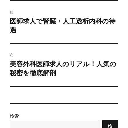
投
前
稿
医師求人で腎臓・人工透析内科の待
前
の
遇
ナ
投
ビ
稿:
ゲ
次
美容外科医師求人のリアル！人気の
次
ー
の
秘密を徹底解剖
シ
投
稿:
ョ
ン
検索
検