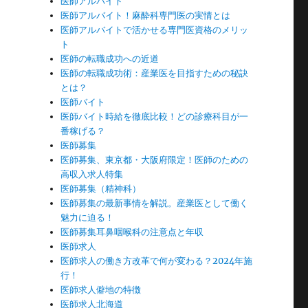
医師アルバイト
医師アルバイト！麻酔科専門医の実情とは
医師アルバイトで活かせる専門医資格のメリッ
ト
医師の転職成功への近道
医師の転職成功術：産業医を目指すための秘訣
とは？
医師バイト
医師バイト時給を徹底比較！どの診療科目が一
番稼げる？
医師募集
医師募集、東京都・大阪府限定！医師のための
高収入求人特集
医師募集（精神科）
医師募集の最新事情を解説。産業医として働く
魅力に迫る！
医師募集耳鼻咽喉科の注意点と年収
医師求人
医師求人の働き方改革で何が変わる？2024年施
行！
医師求人僻地の特徴
医師求人北海道