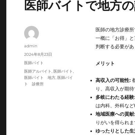
医師バイトで地方の
医師の地方診療所
一概に「お得」と
投
admin
判断する必要があ
稿
投
2024年8月23日
者
稿
カ
医師バイト
メリット
日:
テ
タ
医師アルバイト
,
医師バイト
,
ゴ
グ
医師バイト 地方
,
医師バイ
高収入の可能性:
リ
ト 診療所
ー
り、高収入が期待
多岐にわたる経験
は内科、外科など
地域医療への貢献
りがいを得られま
ゆったりとした生