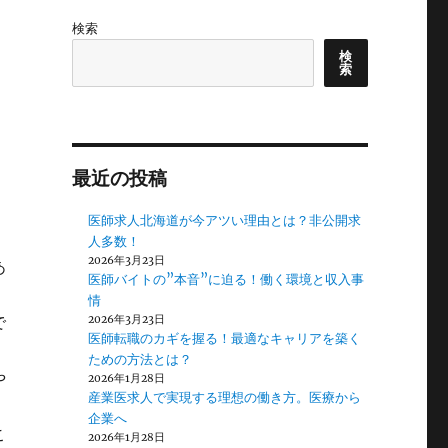
検索
検
索
最近の投稿
医師求人北海道が今アツい理由とは？非公開求
人多数！
2026年3月23日
あ
医師バイトの”本音”に迫る！働く環境と収入事
情
で
2026年3月23日
医師転職のカギを握る！最適なキャリアを築く
ための方法とは？
や
2026年1月28日
産業医求人で実現する理想の働き方。医療から
企業へ
こ
2026年1月28日