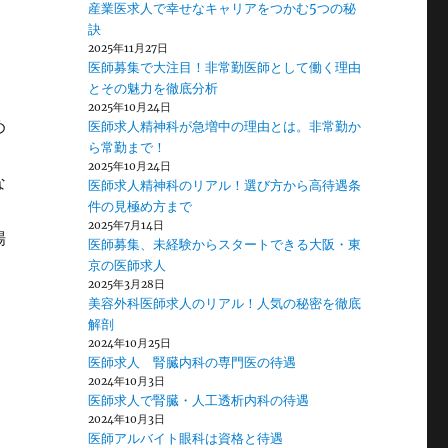
産業医求人で幸せなキャリアをつかむ5つの秘
訣
2025年11月27日
医師募集で大注目！非常勤医師として働く理由
とその魅力を徹底分析
2025年10月24日
め
医師求人精神科が急増中の理由とは。非常勤か
ら常勤まで！
2025年10月24日
な
医師求人精神科のリアル！選び方から高待遇条
件の見極め方まで
2025年7月14日
場
医師募集、未経験からスタートできる大阪・東
京の医師求人
2025年3月28日
美容外科医師求人のリアル！人気の秘密を徹底
解剖
2024年10月25日
医師求人 腎臓内科の専門医の待遇
2024年10月3日
医師求人で腎臓・人工透析内科の待遇
2024年10月3日
。
医師アルバイト眼科は資格と待遇