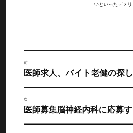
いといったデメリ
投
前
稿
医師求人、バイト老健の探
前
の
ナ
投
ビ
稿:
次
ゲ
医師募集脳神経内科に応募す
次
の
ー
投
シ