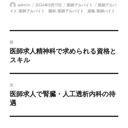
投
投
カ
タ
admin
2024年9月17日
医師アルバイト
医師アルバ
稿
稿
テ
グ
イト
,
医師アルバイト 眼科
,
医師アルバイト 資格
,
医師バイト
者
日:
ゴ
リ
ー
投
前
稿
医師求人精神科で求められる資格と
前
の
スキル
ナ
投
ビ
稿:
ゲ
次
医師求人で腎臓・人工透析内科の待
次
ー
の
遇
シ
投
稿:
ョ